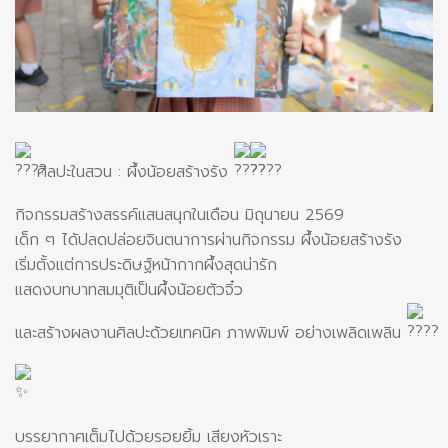
ศิลปะในสวน : ผึ้งน้อยสร้างรัง
กิจกรรมสร้างสรรค์แสนสนุกในเดือน มิถุนายน 2569
เด็ก ๆ ได้ปลดปล่อยจินตนาการผ่านกิจกรรม ผึ้งน้อยสร้างรัง
เริ่มตั้งแต่การประดิษฐ์หน้ากากผึ้งสุดน่ารัก
แสดงบทบาทสมมุติเป็นผึ้งน้อยตัวจิ๋ว
และสร้างผลงานศิลปะด้วยเทคนิค ภาพพิมพ์ อย่างเพลิดเพลิน
บรรยากาศเต็มไปด้วยรอยยิ้ม เสียงหัวเราะ