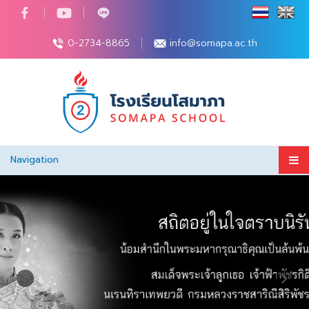
0-2734-8865
info@somapa.ac.th
Navigation
Previous
Nex