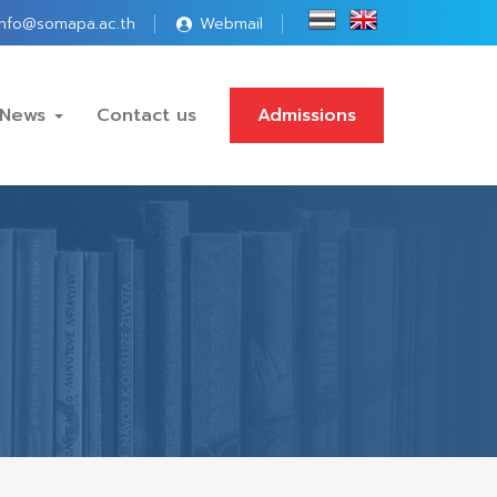
info@somapa.ac.th
Webmail
News
Contact us
Admissions