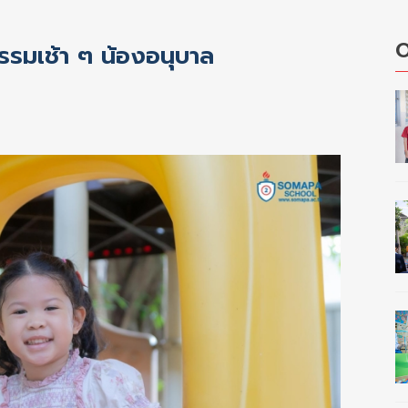
O
รมเช้า ๆ น้องอนุบาล